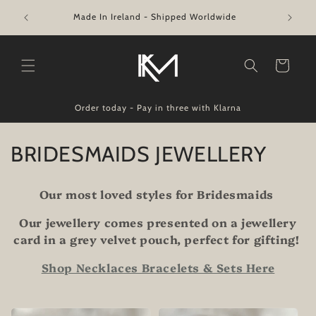
Skip to
★ CEAR
Made In Ireland - Shipped Worldwide
content
Cart
Order today - Pay in three with Klarna
C
BRIDESMAIDS JEWELLERY
o
Our most loved styles for Bridesmaids
l
Our jewellery comes presented on a jewellery
l
card in a grey velvet pouch, perfect for gifting!
e
Shop Necklaces Bracelets & Sets Here
c