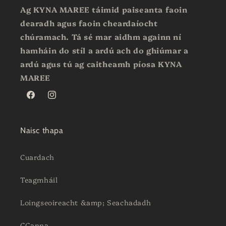
Ag KYNA MAREE táimid paiseanta faoin
dearadh agus faoin cheardaíocht
chúramach. Tá sé mar aidhm againn ní
hamháin do stíl a ardú ach do ghiúmar a
ardú agus tú ag caitheamh píosa KYNA
MAREE
Facebook
Instagram
Naisc thapa
Cuardach
Teagmháil
Loingseoireacht &amp; Seachadadh
CCanna