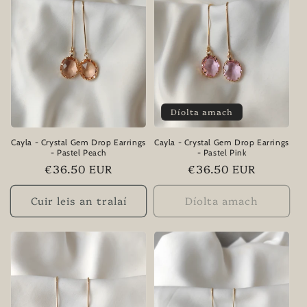
Díolta amach
Cayla - Crystal Gem Drop Earrings
Cayla - Crystal Gem Drop Earrings
- Pastel Peach
- Pastel Pink
Praghas
€36.50 EUR
Praghas
€36.50 EUR
rialta
rialta
Cuir leis an tralaí
Díolta amach