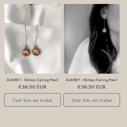
AUDREY - Ráiteas Earring Pearl
AUDREY - Ráiteas Earring Pearl
Praghas
€36.50 EUR
Praghas
€36.50 EUR
rialta
rialta
Cuir leis an tralaí
Cuir leis an tralaí