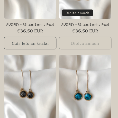
Díolta amach
AUDREY - Ráiteas Earring Pearl
AUDREY - Ráiteas Earring Pearl
Praghas
€36.50 EUR
Praghas
€36.50 EUR
rialta
rialta
Cuir leis an tralaí
Díolta amach