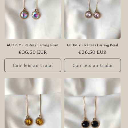
AUDREY - Ráiteas Earring Pearl
AUDREY - Ráiteas Earring Pearl
Praghas
€36.50 EUR
Praghas
€36.50 EUR
rialta
rialta
Cuir leis an tralaí
Cuir leis an tralaí