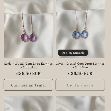
t
i
o
n
:
Díolta amach
Cayla - Crystal Gem Drop Earrings
Cayla - Crystal Gem Drop Earrings
- Soft Lilac
- Soft Blue
Praghas
€36.50 EUR
Praghas
€36.50 EUR
rialta
rialta
Cuir leis an tralaí
Díolta amach