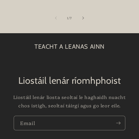
of
1
/
7
TEACHT A LEANAS AINN
Liostáil lenár ríomhphoist
Liostáil lenár liosta seoltaí le haghaidh nuacht
chos istigh, seoltaí táirgí agus go leor eile.
Email