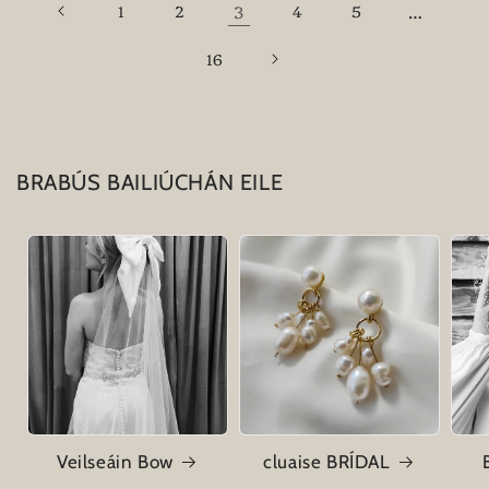
1
2
3
4
5
…
16
BRABÚS BAILIÚCHÁN EILE
Veilseáin Bow
cluaise BRÍDAL